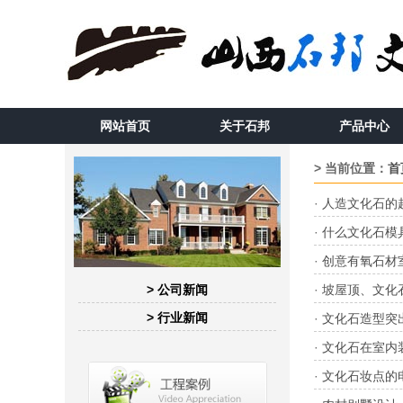
网站首页
关于石邦
产品中心
> 当前位置：
首
·
人造文化石的
·
什么文化石模
·
创意有氧石材
> 公司新闻
·
坡屋顶、文化
> 行业新闻
·
文化石造型突
·
文化石在室内
·
文化石妆点的