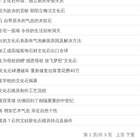
：文化石外墙、独立厨房带柴火房
洁为故乡的贡献 郧阳立梅洁文化石
石 自带原木的气息的木纹石
住宅一面墙 令你的生活别有洞天
出的文化石表面有气泡麻面原因及解决方法
加工成高端装饰石材文化石出口全球
生为母校捐赠“感恩母校 放飞梦想”文化石
文化石碑遭破坏 重新修复估算需花费40万
某学校的文化石揭幕
文化石模具制作工艺流程
视背景墙 仿佛回到了相隔重重的中世纪
饰 增加艺术气息 亲近自然个性
模具？石邦文硅胶化石模具特点及操作
第 1 页/共 3 页 上页
下页