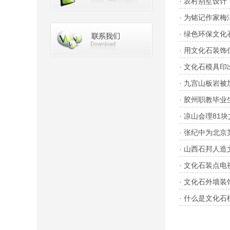
·
农村别墅设计
·
为铭记作家梅
·
绿色环保文化
·
用文化石装饰
·
文化石模具印
·
九宫山板岩被
·
胶州职教毕业
·
凉山会理81块
·
张纪中为北京
·
山西石邦人造
·
文化石装点电
·
文化石外墙装
·
什么是文化石