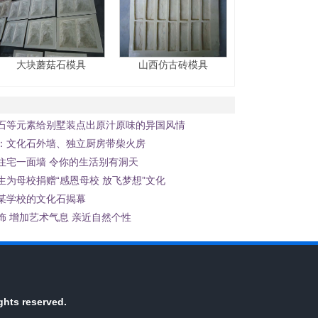
大块蘑菇石模具
山西仿古砖模具
石等元素给别墅装点出原汁原味的异国风情
：文化石外墙、独立厨房带柴火房
住宅一面墙 令你的生活别有洞天
生为母校捐赠“感恩母校 放飞梦想”文化
某学校的文化石揭幕
饰 增加艺术气息 亲近自然个性
ghts reserved.