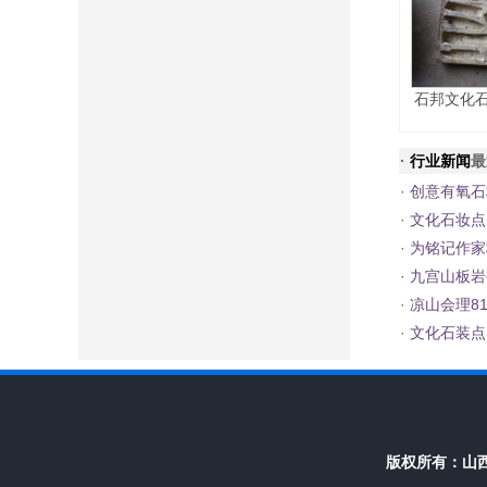
石邦文化石
·
行业新闻
最
·
创意有氧石
·
文化石妆点
·
为铭记作家
·
九宫山板岩
·
凉山会理8
·
文化石装点
版权所有：
山