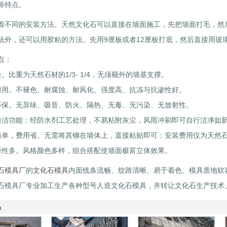
等特点。
着不同的安装方法。天然文化石可以直接在墙面施工，先把墙面打毛，然
法外，还可以用胶粘的方法。先用9厘板或者12厘板打底，然后直接用玻
点：
。比重为天然石材的1/3- 1/4，无须额外的墙基支撑。
耐用。不褪色、耐腐蚀、耐风化、强度高、抗冻与抗渗性好。
环保。无异味、吸音、防火、隔热、无毒、无污染、无放射性。
自洁功能：经防水剂工艺处理，不易粘附灰尘，风雨冲刷即可自行洁净如
简单，费用省。无需将其铆在墙体上，直接粘贴即可；安装费用仅为天然石材
择性多。风格颜色多样，组合搭配使墙面极富立体效果。
石模具厂
的
文化石模具
内面线条流畅、纹路清晰、易于着色、模具质地软
石模具厂专业加工生产各种型号人造文化石模具，并转让文化石生产技术
品