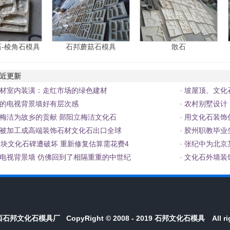
-棱角石模具
石邦蘑菇石模具
散石
近更新
材室内装潢：走红市场的绿色建材
·
坡屋顶、文化
的电视背景墙好有层次感
·
农村别墅设计
梅洁为故乡的贡献 郧阳立梅洁文化石
·
用文化石装饰
被加工成高端装饰石材文化石出口全球
·
胶州职教毕业
1块文化石碑遭破坏 重新修复估算需花费4
·
张纪中为北京
电视背景墙 仿佛回到了相隔重重的中世纪
·
文化石外墙装
西石邦文化石模具厂
CopyRight © 2008 - 2019 石邦
文化石模具
All ri