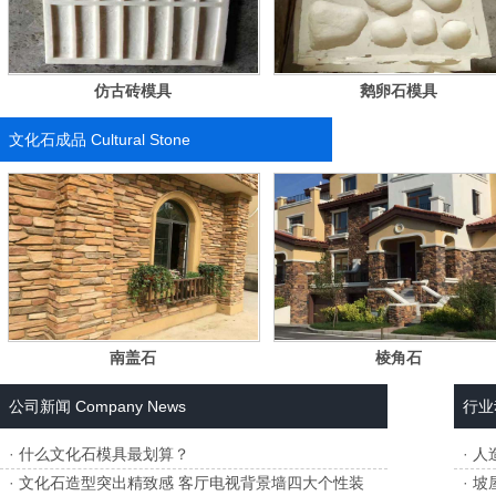
仿古砖模具
鹅卵石模具
文化石成品
Cultural Stone
南盖石
棱角石
公司新闻
Company News
行业
·
什么文化石模具最划算？
·
人
·
文化石造型突出精致感 客厅电视背景墙四大个性装
·
坡