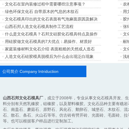
·
文化石在室内装修过程中需要哪些注意事项？
·
农
·
绿色环保文化石 自带原木的气息的木纹石
·
用
·
文化石模具印出的文化石表面有气泡麻面原因及解决
·
胶
·
山西石邦人造文化石模具制作工艺流程
·
张
·
什么是文化石模具？石邦文硅胶化石模具特点及操作
·
文
·
用硅胶做文化石模具的7大优点：易操作、材质好
·
献
·
家庭装修材料文化石介绍 表面粗糙的天然或人造石
·
文
·
人造文化石硅胶模具脱模后为什么会出现泛白现象
·
浅
公司简介
Company Intriduction
山西石邦文化石模具厂
，成立于2008年，专业从事文化石模具开发、
料分别有天然乳橡胶，硅橡胶，以及塑料橡胶。文化石品种主要有礁岩
石、南盖石、蘑菇石、原野石、风化石、鹅卵石、城堡石、木纹石、流
石、散石、条石、火山石等等。仿古砖有劈开砖、光面砖、毛面砖、拉
等。也可以根据客户样品进行定制加工。