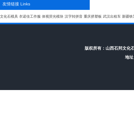
友情链接 Links
文化石模具
衣诺佳工作服
体视荧光模块
汉字转拼音
重庆挤塑板
武汉出租车
新疆铁
版权所有：
山西石邦文化
地址